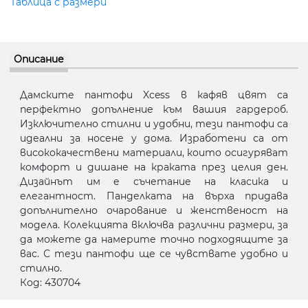
Таблица с размери
Описание
Дамските пантофи Xcess в кафяв цвят са
перфектно допълнение към вашия гардероб.
Изключително стилни и удобни, тези пантофи са
идеални за носене у дома. Изработени са от
висококачествени материали, които осигуряват
комфорт и дишане на краката през целия ден.
Дизайнът им е съчетание на класика и
елегантност. Панделката на върха придава
допълнително очарование и женственост на
модела. Колекцията включва различни размери, за
да можете да намерите точно подходящите за
вас. С тези пантофи ще се чувствате удобно и
стилно.
Код: 430704