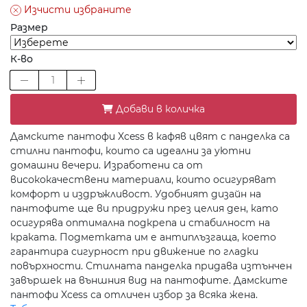
Изчисти избраните
Размер
К-во
Добави в количка
Дамските пантофи Xcess в кафяв цвят с панделка са
стилни пантофи, които са идеални за уютни
домашни вечери. Изработени са от
висококачествени материали, които осигуряват
комфорт и издръжливост. Удобният дизайн на
пантофите ще ви придружи през целия ден, като
осигурява оптимална подкрепа и стабилност на
краката. Подметката им е антиплъзгаща, което
гарантира сигурност при движение по гладки
повърхности. Стилната панделка придава изтънчен
завършек на външния вид на пантофите. Дамските
пантофи Xcess са отличен избор за всяка жена.