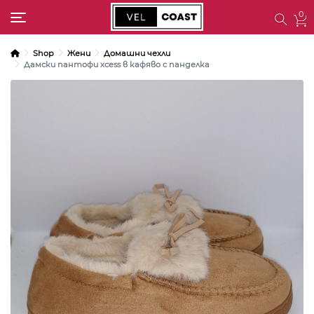
0
Toggle navigation
Shop
Жени
Домашни чехли
Дамски пантофи xcess в кафяво с панделка