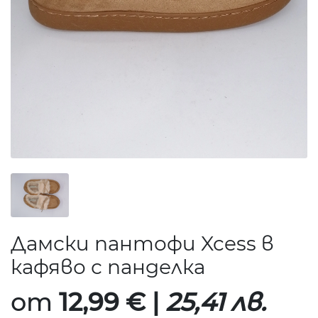
Дамски пантофи Xcess в
кафяво с панделка
от
12,99 € |
25,41 лв.